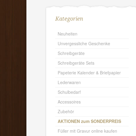
Kategorien
Neuheiten
Unvergessliche Geschenke
Schreibgeräte
Schreibgeräte Sets
Papeterie Kalender & Briefpapier
Lederwaren
Schulbedarf
Accessoires
Zubehör
AKTIONEN zum SONDERPREIS
Füller mit Gravur online kaufen