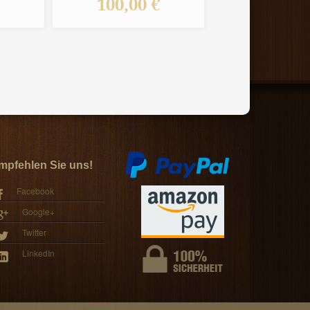
€
100,00 €
5,25 
mpfehlen Sie uns!
Facebook
Google+
Twitter
LinkedIn