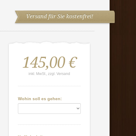
Versand für Sie kostenfrei!
145,00 €
inkl. MwSt., zzgl. Versand
Wohin soll es gehen: