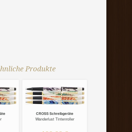
hnliche Produkte
äte
CROSS Schreibgeräte
CROSS Schreibg
r
Wanderlust Tintenroller
Mine mit Gewind
Kugelschreib