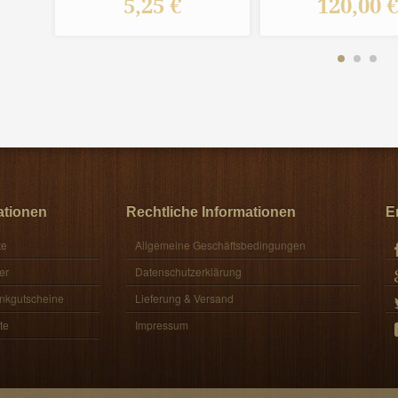
5,25 €
120,00 
ationen
Rechtliche Informationen
E
te
Allgemeine Geschäftsbedingungen
er
Datenschutzerklärung
nkgutscheine
Lieferung & Versand
te
Impressum