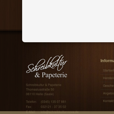
120,00 €
100,00 €
Inform
Startsei
Herstell
Schreibkultur & Papeterie
Gesche
Thomasiusstraße 50
Angebo
06110 Halle (Saale)
Kontakt
Telefon:
(0345) 135 07 881
Fax:
032121 - 37 35 02
E-Mail:
info@schreibkultur-nova.de