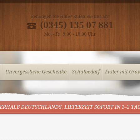
Benötigen Sie Hilfe? Rufen Sie uns an:
(0345) 135 07 881
Mo. - Fr. 9:00 - 18:00 Uhr
Unvergessliche Geschenke
Schulbedarf
Füller mit Gra
ERHALB DEUTSCHLANDS. LIEFERZEIT SOFORT IN 1–2 TAGE