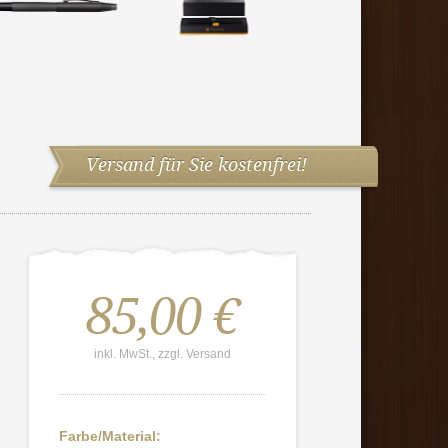
Versand für Sie kostenfrei!
85,00 €
inkl. MwSt., zzgl. Versand
Farbe/Material: