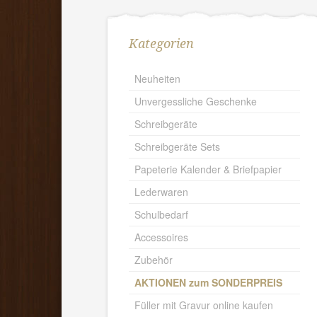
Kategorien
Neuheiten
Unvergessliche Geschenke
Schreibgeräte
Schreibgeräte Sets
Papeterie Kalender & Briefpapier
Lederwaren
Schulbedarf
Accessoires
Zubehör
AKTIONEN zum SONDERPREIS
Füller mit Gravur online kaufen