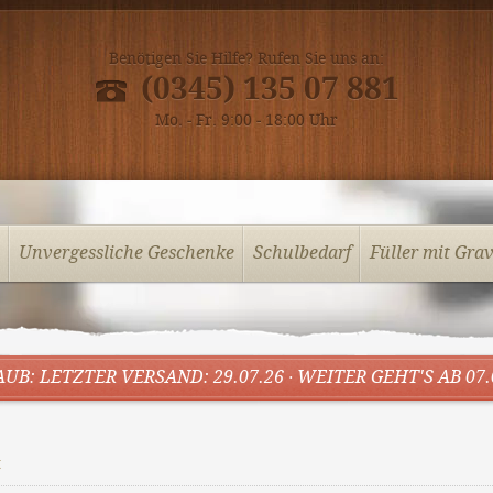
Benötigen Sie Hilfe? Rufen Sie uns an:
(0345) 135 07 881
Mo. - Fr. 9:00 - 18:00 Uhr
Unvergessliche Geschenke
Schulbedarf
Füller mit Gra
UB: LETZTER VERSAND: 29.07.26 · WEITER GEHT'S AB 07.
t