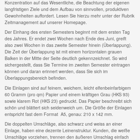
Konzentration auf das Wesentliche, die Beachtung der eigenen
langfristigen Ziele und dem Aufbau von sinnvollen, produktiven
Gewohnheiten auffordert. Lesen Sie hierzu mehr unter der Rubrik
Zeitmanagement auf unserer Homepage.
Der Einhang des ersten Semesters beginnt mit dem ersten Tag
des Jahres. Er endet zwei Wochen nach Ende des Juni, greift
also zwei Wochen in das zweite Semester hinein (Überlappung).
Die Zeit der Überlappung ist mit einem horizontalen grauen
Balken in der Mitte der Seite deutlich gekennzeichnet. So wird
sichergestellt, dass Sie Termine im zweiten Semester eintragen
können und daran erinnert werden, dass Sie sich im
Überlappungsbereich befinden.
Die Einlagen sind auf feinem, weichem, leicht elfenbeinfarbigem
60 Gramm (pro qm) Papier und einem kräftigen Grau (HKS 93)
sowie klarem Rot (HKS 23) gedruckt. Das Papier beschreibt sich
schön und blättert sich seidenweich um. Die Größe der Einlagen
entspricht fast dem Format A5, genau: 210 x 142 mm.
Die doppelten Umschläge, also schwarz und weiss an einer
Einlage, haben eine dezente Leinenstruktur. Kunden, die weiße
Umschläge vorziehen, trennen den äußeren Umschlag einfach