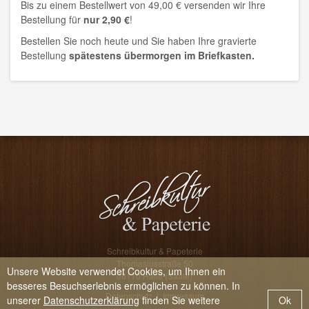
Bis zu einem Bestellwert von 49,00 € versenden wir Ihre
Bestellung für
nur 2,90 €
!
Bestellen Sie noch heute und Sie haben Ihre gravierte
Bestellung
spätestens übermorgen im Briefkasten.
Schreibkultur & Papeterie
Thomasiusstraße 50
Unsere Website verwendet Cookies, um Ihnen ein
06110 Halle (Saale)
besseres Besuchserlebnis ermöglichen zu können. In
Datenschutz
|
Impressum
unserer
Datenschutzerklärung
finden Sie weitere
Ok