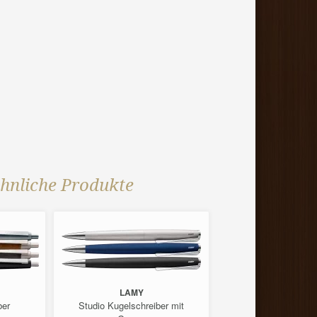
hnliche Produkte
LAMY
LAMY
ber
Studio Kugelschreiber mit
cp 1 black Kugels