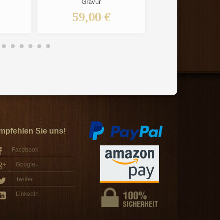
Gravur
59,00 €
39,00 
mpfehlen Sie uns!
Facebook
Google+
Twitter
LinkedIn