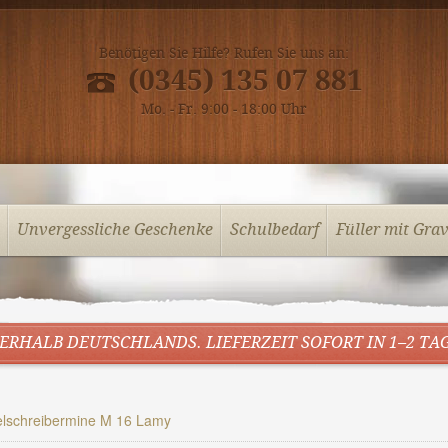
Benötigen Sie Hilfe? Rufen Sie uns an:
(0345) 135 07 881
Mo. - Fr. 9:00 - 18:00 Uhr
Unvergessliche Geschenke
Schulbedarf
Füller mit Gra
ERHALB DEUTSCHLANDS. LIEFERZEIT SOFORT IN 1–2 TAGE
lschreibermine M 16 Lamy