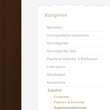
Kategorien
Neuheiten
Unvergessliche Geschenke
Schreibgeräte
Schreibgeräte Sets
Papeterie Kalender & Briefpapier
Lederwaren
Schulbedarf
Accessoires
Zubehör
›
Ersatzteile
›
Patronen & Konverter
›
Kugelschreiberminen