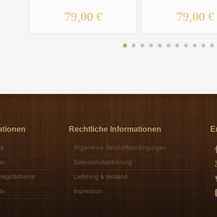
79,00 €
79,00 €
ationen
Rechtliche Informationen
E
te
Allgemeine Geschäftsbedingungen
er
Datenschutzerklärung
nkgutscheine
Lieferung & Versand
te
Impressum